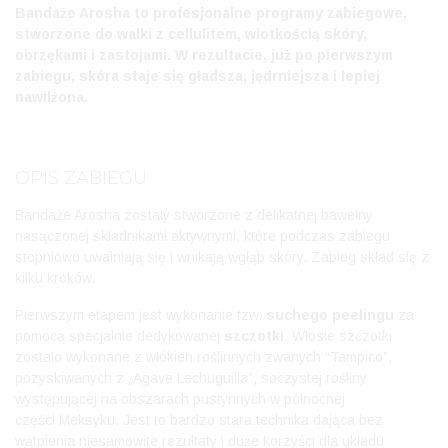
Bandaże Arosha to profesjonalne programy zabiegowe,
stworzone do walki z cellulitem, wiotkością skóry,
obrzękami i zastojami. W rezultacie, już po pierwszym
zabiegu, skóra staje się gładsza, jędrniejsza i lepiej
nawilżona.
OPIS ZABIEGU
Bandaże Arosha zostały stworzone z delikatnej bawełny
nasączonej składnikami aktywnymi, które podczas zabiegu
stopniowo uwalniają się i wnikają wgłąb skóry. Zabieg skład się z
kilku kroków.
Pierwszym etapem jest wykonanie tzw.
suchego peelingu
za
pomocą specjalnie dedykowanej
szczotki
. Włosie szczotki
zostało wykonane z włókien roślinnych zwanych “Tampico”,
pozyskiwanych z „Agave Lechuguilla”, soczystej rośliny
występującej na obszarach pustynnych w północnej
części Meksyku. Jest to bardzo stara technika dająca bez
wątpienia niesamowite rezultaty i duże korzyści dla układu