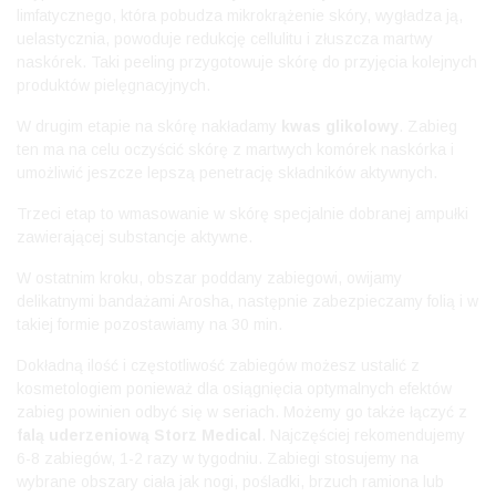
limfatycznego, która pobudza mikrokrążenie skóry, wygładza ją,
uelastycznia, powoduje redukcję cellulitu i złuszcza martwy
naskórek. Taki peeling przygotowuje skórę do przyjęcia kolejnych
produktów pielęgnacyjnych.
W drugim etapie na skórę nakładamy
kwas glikolowy
. Zabieg
ten ma na celu oczyścić skórę z martwych komórek naskórka i
umożliwić jeszcze lepszą penetrację składników aktywnych.
Trzeci etap to wmasowanie w skórę specjalnie dobranej ampułki
zawierającej substancje aktywne.
W ostatnim kroku, obszar poddany zabiegowi, owijamy
delikatnymi bandażami Arosha, następnie zabezpieczamy folią i w
takiej formie pozostawiamy na 30 min.
Dokładną ilość i częstotliwość zabiegów możesz ustalić z
kosmetologiem ponieważ dla osiągnięcia optymalnych efektów
zabieg powinien odbyć się w seriach. Możemy go także łączyć z
falą uderzeniową Storz Medical
. Najczęściej rekomendujemy
6-8 zabiegów, 1-2 razy w tygodniu. Zabiegi stosujemy na
wybrane obszary ciała jak nogi, pośladki, brzuch ramiona lub