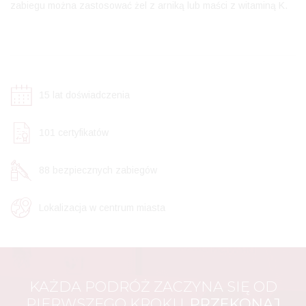
zabiegu można zastosować żel z arniką lub maści z witaminą K.
15
lat doświadczenia
106
certyfikatów
92
bezpiecznych zabiegów
Lokalizacja w centrum miasta
KAŻDA PODRÓŻ ZACZYNA SIĘ OD
PIERWSZEGO KROKU.
PRZEKONAJ