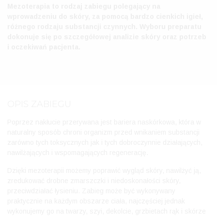
Mezoterapia to rodzaj zabiegu polegający na
wprowadzeniu do skóry, za pomocą bardzo cienkich igieł,
różnego rodzaju substancji czynnych. Wyboru preparatu
dokonuje się po szczegółowej analizie skóry oraz potrzeb
i oczekiwań pacjenta.
OPIS ZABIEGU
Poprzez nakłucie przerywana jest bariera naskórkowa, która w
naturalny sposób chroni organizm przed wnikaniem substancji
zarówno tych toksycznych jak i tych dobroczynnie działających,
nawilżających i wspomagających regenerację.
Dzięki mezoterapii możemy poprawić wygląd skóry, nawilżyć ją,
zredukować drobne zmarszczki i niedoskonałości skóry,
przeciwdziałać łysieniu. Zabieg może być wykonywany
praktycznie na każdym obszarze ciała, najczęściej jednak
wykonujemy go na twarzy, szyi, dekolcie, grzbietach rąk i skórze