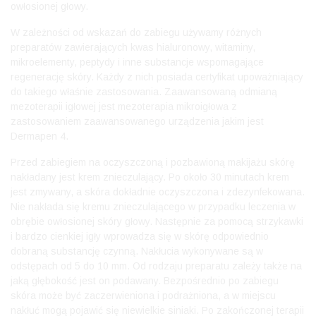
owłosionej głowy.
W zależności od wskazań do zabiegu używamy różnych
preparatów zawierających kwas hialuronowy, witaminy,
mikroelementy, peptydy i inne substancje wspomagające
regenerację skóry. Każdy z nich posiada certyfikat upoważniający
do takiego właśnie zastosowania. Zaawansowaną odmianą
mezoterapii igłowej jest mezoterapia mikroigłowa z
zastosowaniem zaawansowanego urządzenia jakim jest
Dermapen 4.
Przed zabiegiem na oczyszczoną i pozbawioną makijażu skórę
nakładany jest krem znieczulający. Po około 30 minutach krem
jest zmywany, a skóra dokładnie oczyszczona i zdezynfekowana.
Nie nakłada się kremu znieczulającego w przypadku leczenia w
obrębie owłosionej skóry głowy. Następnie za pomocą strzykawki
i bardzo cienkiej igły wprowadza się w skórę odpowiednio
dobraną substancję czynną. Nakłucia wykonywane są w
odstępach od 5 do 10 mm. Od rodzaju preparatu zależy także na
jaką głębokość jest on podawany. Bezpośrednio po zabiegu
skóra może być zaczerwieniona i podrażniona, a w miejscu
nakłuć mogą pojawić się niewielkie siniaki. Po zakończonej terapii