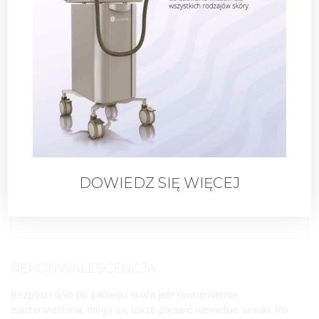
ciąża i karmienie piersią
uczulenie na lidokainę
ZNIECZULENIE
Miejscowe kremem znieczulającym.
DOWIEDZ SIĘ WIĘCEJ
CZAS TRWANIA ZABIEGU
Ok. 30-45 minut.
REKONWALESCENCJA
Bezpośrednio po zabiegu skóra jest równomiernie
zaczerwieniona, mogą się także pojawić niewielkie siniaki. Po