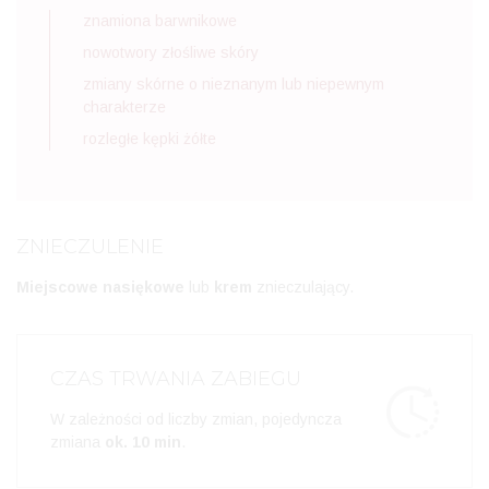
znamiona barwnikowe
nowotwory złośliwe skóry
zmiany skórne o nieznanym lub niepewnym
charakterze
rozległe kępki żółte
ZNIECZULENIE
Miejscowe nasiękowe
lub
krem
znieczulający.
CZAS TRWANIA ZABIEGU
W zależności od liczby zmian, pojedyncza
zmiana
ok. 10 min
.