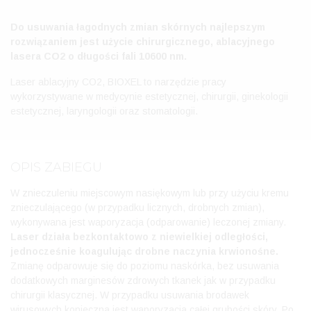
Do usuwania łagodnych zmian skórnych najlepszym
rozwiązaniem jest użycie chirurgicznego, ablacyjnego
lasera CO2 o długości fali 10600 nm.
Laser ablacyjny CO2, BIOXEL to narzędzie pracy
wykorzystywane w medycynie estetycznej, chirurgii, ginekologii
estetycznej, laryngologii oraz stomatologii.
OPIS ZABIEGU
W znieczuleniu miejscowym nasiękowym lub przy użyciu kremu
znieczulającego (w przypadku licznych, drobnych zmian),
wykonywana jest waporyzacja (odparowanie) leczonej zmiany.
Laser działa bezkontaktowo z niewielkiej odległości,
jednocześnie koagulując drobne naczynia krwionośne.
Zmianę odparowuje się do poziomu naskórka, bez usuwania
dodatkowych marginesów zdrowych tkanek jak w przypadku
chirurgii klasycznej. W przypadku usuwania brodawek
wirusowych konieczna jest waporyzacja całej grubości skóry. Po