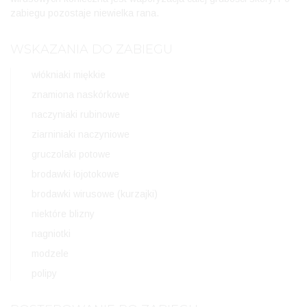
zabiegu pozostaje niewielka rana.
WSKAZANIA DO ZABIEGU
włókniaki miękkie
znamiona naskórkowe
naczyniaki rubinowe
ziarniniaki naczyniowe
gruczolaki potowe
brodawki łojotokowe
brodawki wirusowe (kurzajki)
niektóre blizny
nagniotki
modzele
polipy