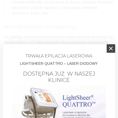
nerwiakowłókniaki, skrobiawica guzkowa rozsiana, brodawki,
bliznowce, trądzik ropowiczy i bliznowaty, włókniaki,
bliznowce, kępki żółte
POSTĘPOWANIE PO ZABIEGU
Po zabiegu laserem frakcyjnym przez około tydzień utrzymuje się
obrzęk skóry. Od 2 dnia dochodzi do punktowego złuszczania
naskórka. Skórę należy nawilżać oraz unikać narażenia na
promieniowanie UV poprzez stosowanie kremów z filtrem przez
TRWAŁA EPILACJA LASEROWA
minimum miesiąc od zabiegu.
LIGHTSHEER QUATTRO – LASER DIODOWY
DOSTĘPNA JUŻ W NASZEJ
KLINICE
PRZECIWWSKAZANIA
alergia na środki znieczulenia miejscowego
choroby autoimmunologiczne
ciąża i karmienie piersią
infekcje i stany zapalne