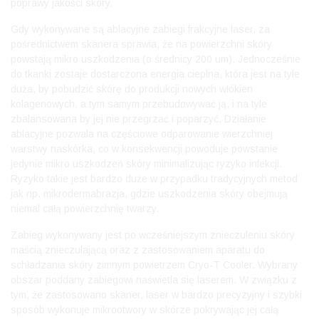
poprawy jakości skóry.
Gdy wykonywane są ablacyjne zabiegi frakcyjne laser, za
pośrednictwem skanera sprawia, że na powierzchni skóry
powstają mikro uszkodzenia (o średnicy 200 um). Jednocześnie
do tkanki zostaje dostarczona energia cieplna, która jest na tyle
duża, by pobudzić skórę do produkcji nowych włókien
kolagenowych, a tym samym przebudowywać ją, i na tyle
zbalansowana by jej nie przegrzać i poparzyć. Działanie
ablacyjne pozwala na częściowe odparowanie wierzchniej
warstwy naskórka, co w konsekwencji powoduje powstanie
jedynie mikro uszkodzeń skóry minimalizując ryzyko infekcji.
Ryzyko takie jest bardzo duże w przypadku tradycyjnych metod
jak np. mikrodermabrazja, gdzie uszkodzenia skóry obejmują
niemal całą powierzchnię twarzy.
Zabieg wykonywany jest po wcześniejszym znieczuleniu skóry
maścią znieczulającą oraz z zastosowaniem aparatu do
schładzania skóry zimnym powietrzem Cryo-T Cooler. Wybrany
obszar poddany zabiegowi naświetla się laserem. W związku z
tym, że zastosowano skaner, laser w bardzo precyzyjny i szybki
sposób wykonuje mikrootwory w skórze pokrywając jej całą