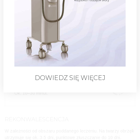
nierealne oczekiwania co do efektów zabiegu
świeża opalenizna (do miesiąca)
ZNIECZULENIE
Krem znieczulający 30 min. przed zabiegiem.
DOWIEDZ SIĘ WIĘCEJ
CZAS TRWANIA ZABIEGU
Ok. 10–30 minut.
REKONWALESCENCJA
W zależności od obszaru poddanego leczeniu. Na twarzy obrzęk
utrzymuje się ok. 3-5 dni, punktowe złuszczanie do 10 dni.