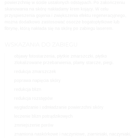
powierzchnię w ściśle ustalonych odstępach. Po zakończeniu
skanowania na skórę nakładamy krem kojący. W celu
przyspieszenia gojenia i zwiększenia efektu regeneracyjnego,
można dodatkowo zastosować osocze bogatopłytkowe lub
fibrynę, którą nakłada się na skórę po zabiegu laserem.
WSKAZANIA DO ZABIEGU
objawy fotostarzenia, płytkie zmarszczki, płytko
zlokalizowane przebarwienia, plamy starcze, piegi.
redukcja zmarszczek
poprawa napięcia skóry
redukcja blizn
redukcja rozstępów
wygładzanie i odmładzanie powierzchni skóry
leczenie blizn potrądzikowych
zmniejszenie porów
znamiona naskórkowe i naczyniowe, ziarniniaki, naczyniaki,