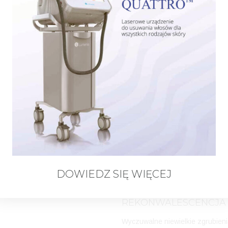
choroby reumatyczne
powtarzające się angin
OPTYMALNA LICZBA SE
Zalecana jest seria 4 zabiegów c
CZAS TRWANIA ZA
Ok. 30 minut.
DOWIEDZ SIĘ WIĘCEJ
REKONWALESCENCJA
Wyczuwalne niewielkie zgrubieni