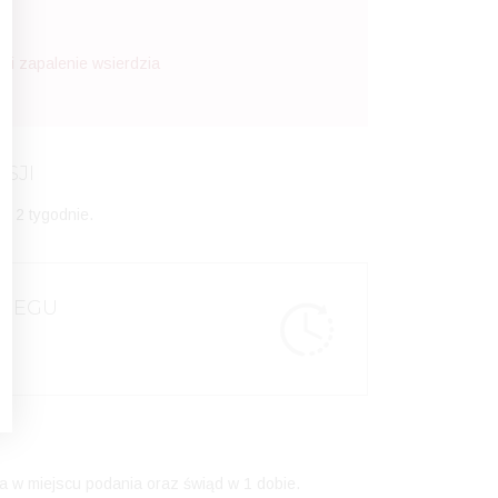
y i zapalenie wsierdzia
SJI
o 2 tygodnie.
BIEGU
a w miejscu podania oraz świąd w 1 dobie.