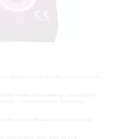
także spowodowanego stresem, złą dietą, częstym
ptydów i kwasu hialuronowego
. Innowacyjność
ktywnych – „Sustained Release Technology”.
olne, długotrwałe uwalnianie się i penetrację
ją. Spektakularne efekty widać już po
2