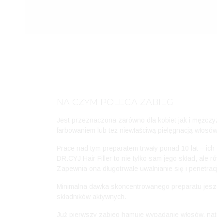
NA CZYM POLEGA ZABIEG
Jest przeznaczona zarówno dla kobiet jak i mężcz
farbowaniem lub też niewłaściwą pielęgnacją włosów 
Prace nad tym preparatem trwały ponad 10 lat – ic
DR.CYJ Hair Filler to nie tylko sam jego skład, al
Zapewnia ona długotrwałe uwalnianie się i penetrac
Minimalna dawka skoncentrowanego preparatu jeszcz
składników aktywnych.
Już pierwszy zabieg hamuje wypadanie włosów, natom