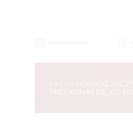
17
lat doświadczenia
1
KAŻDA PODRÓŻ ZACZY
PRZEKONAJ SIĘ, CO M