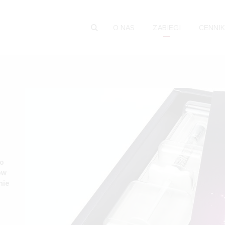
O NAS
ZABIEGI
CENNIK
to
ów
nie