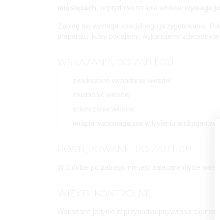
miesiącach
, peptydowa terapia włosów
wymaga je
Zabieg nie wymaga specjalnego przygotowania. Pole
preparatu, który podajemy, wykonujemy zdecydowanie
WSKAZANIA DO ZABIEGU
zwiększone wypadanie włosów
osłabienie włosów
ścieńczenie włosów
terapia wspomagająca w łysieniu androgenow
POSTĘPOWANIE PO ZABIEGU
W 1 dobie po zabiegu nie jest zalecane mycie włos
WIZYTY KONTROLNE
Wskazane jedynie w przypadku pojawienia się niep