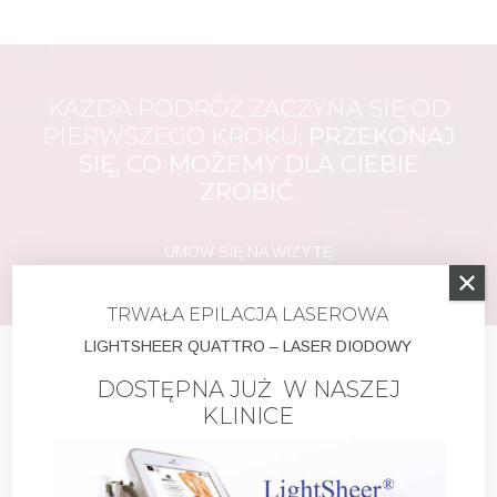
KAŻDA PODRÓŻ ZACZYNA SIĘ OD
PIERWSZEGO KROKU.
PRZEKONAJ
SIĘ, CO MOŻEMY DLA CIEBIE
ZROBIĆ.
UMÓW SIĘ NA WIZYTĘ
TRWAŁA EPILACJA LASEROWA
LIGHTSHEER QUATTRO – LASER DIODOWY
DOSTĘPNA JUŻ W NASZEJ
KLINICE